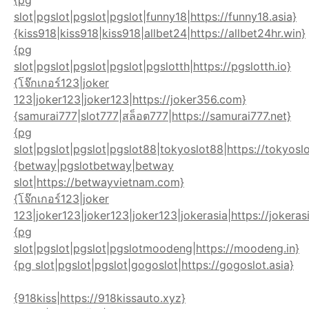
{pg
slot|pgslot|pgslot|pgslot|funny18|https://funny18.asia}
{kiss918|kiss918|kiss918|allbet24|https://allbet24hr.win}
{pg
slot|pgslot|pgslot|pgslot|pgslotth|https://pgslotth.io}
{โจ๊กเกอร์123|joker
123|joker123|joker123|https://joker356.com}
{samurai777|slot777|สล็อต777|https://samurai777.net}
{pg
slot|pgslot|pgslot|pgslot88|tokyoslot88|https://tokyos
{betway|pgslotbetway|betway
slot|https://betwayvietnam.com}
{โจ๊กเกอร์123|joker
123|joker123|joker123|joker123|jokerasia|https://jokerasi
{pg
slot|pgslot|pgslot|pgslotmoodeng|https://moodeng.in}
{pg slot|pgslot|pgslot|gogoslot|https://gogoslot.asia}
{918kiss|https://918kissauto.xyz}