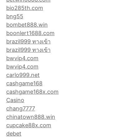
bio285th.com
bng55
bombet888.win
boonlert1688.com
brazil999 ทางเข้า
brazil999 ทางเข้า
bwvip4.com
bwvip4.com
carlo999.net
cashgame168
cashgame168x.com
Casino
chang7777
chinatown888.win
cupcake88x.com
debet