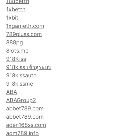
188betth
1xbetth
1xbit
1xgameth.com
789pluss.com
888pg
8lots.me
918Kiss
918kiss เข้าสู่ระบบ
918kissauto
918kissme
ABA
ABAGroup2
abbet789.com
abbet789.com
aden168ss.com
adm789.info