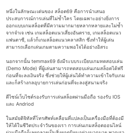
หนึ่งในลักษณะเด่นของ สล็อต69 คือการนำเสนอ
ประสบการณ์การเล่นที่ไม่ซ้ำใคร โดยเฉพาะอย่างยิ่งการ
ออกแบบเกมสล็อตที่มีความมากมายหลากหลายและไม่ซ้ำ
จากจำเจ เช่น เกมสล็อตแนวเสี่ยงอันตราย, เกมสล็อตแนว
แฟนตาซี, แล้วก็เกมสล็อตแนวคลาสสิก ซึ่งทำให้ผู้เล่น
สามารถเลือกเล่นเกมตามความพอใจได้อย่างอิสระ
นอกจากนั้น temmax69 ยังมีระบบระเบียบเกมทดสอบเล่น
(Demo Mode) ที่ผู้เล่นสามารถทดสอบเล่นเกมสล็อตได้ฟรี
ก่อนที่จะลงเงินจริง ซึ่งช่วยให้ผู้เล่นได้ทำความเข้าใจกับเกม
และก็สร้างกลอุบายการเล่นก่อนที่จะลงสู่สนามจริง
ดีไซน์เว็บไซต์รองรับการเล่นสล็อตผ่านมือถือ รองรับ IOS
และ Andriod
ในสมัยดิจิทัลที่โทรศัพท์เคลื่อนที่แปลงเป็นเครื่องมือที่ต้องมี
ให้ได้ในชีวิตประจำวันของเรา การเล่นเกมสล็อตออนไลน์
ผ่านมือถือก็เลยกลายเป็นสิ่งยอดนิยมอย่างมากมาย พวกเรา