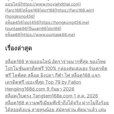
ออนไลน์|https://www.moviehdthai.com}
{faro168|สล็อต168|slot168|https://faro168.win}
{hongkong456|
สล็อต456|slot456|https://hongkong456.me}
{puntaek66|ปั่นแตก66|slot66|
สล็อต66|https://www.puntaek66.me}
เรื่องล่าสุด
สล็อต168 หวยออนไลน์ อัตราจ่ายมากที่สุด ของไทย
โปรโมชั่นเครดิตฟรี 100% กล่องสุ่มเฮงเฮง รับเครดิต
ฟรี ไลฟ์สด สล็อต ยิงปลา กีฬา ไพ่ สล็อต168 แจก
เครดิตฟรี เยอะที่สุด Top 79 by Fallon
Hengjing168d.com 9 กันยา 2026
สล็อตเว็บตรง Tangtem168e.com 1 ส.ค. 2026
สล็อต168 ความพรีเมียมที่เข้าถึงได้จริง ฝากไม่ถึงร้อย
ได้สอยตังแน่ สายทุนน้อย สมัครด่วน คัดมาแล้ว เล่น