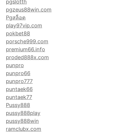
pgslotth
pgzeus88win.com
Pgสล็อต
play97vip.com
pokbet88
porsche999.com
premium66.info
proded888x.com
punpro
punpro66
punpro777
puntaek66
puntaek77
Pussy888
pussy888play
pussy888win
ramclubx.com