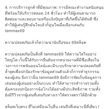
4. การบริการลูกค้าที่มีคุณภาพ: การมีคณะทำงานสนับสนุน
ที่พร้อมให้บริการตลอด 24 ชั่วโมง ทำให้ผู้เล่นสามารถ
ติดต่อมาและสอบถามหรือแจ้งปัญหาที่เกิดขึ้นได้ทันที ซึ่ง
ทำให้ผู้เล่นรู้สึกมั่นใจแล้วก็อุ่นใจเมื่อเลือกเล่นกับ
temmax69
ความปลอดภัยแล้วก็ความน่านับถือของ 69สล็อต
ความปลอดภัยเป็นสิ่งที่ temmax69 ให้ความใส่ใจอย่าง
ใหญ่โต เว็บนี้ได้รับการยืนยันจากหน่วยงานที่มีชื่อเสียงใน
วงการการพนันออนไลน์และมีระบบรักษาความปลอดภัยที่
ล้ำยุคเพื่อปกป้องรักษาข้อมูลส่วนตัวแล้วก็การทำธุรกรรม
ของผู้เล่น ยิ่งกว่านั้น temmax69 ยังมีการจัดเก็บข้อมูลการ
เล่นของผู้เล่นอย่างเป็นระบบ ทำให้สามารถสำรวจรวมทั้ง
คุ้มครองปกป้องการฉ้อโกงได้อย่างมีประสิทธิภาพ รวมทั้ง
ยังมีรีวิวจากผู้เล่นที่เล่นกับทางเราให้ตรวจตราได้อีกด้วย
สล็อตเว็บตรง ที่ไม่เสมือนเว็บอื่น เล่นถึงที่เหมาะนี่ที่เดียว !