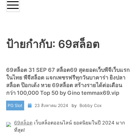
ป้ายกำกับ:
69สล็อต
69สล็อต 31 SEP 67 สล็อต69 สุดยอดเว็บพีจีเว็บแรก
ในไทย พีจีสล็อต แจกเพชรฟรีทุกวันบาคาร่า ยิงปลา
สล็อต ป๊อกเด้ง หวย 69สล็อต สร้างรายได้ต่อเดือน
กว่า 100,000 Top 50 by Gino temmax69.vip
PG Slot
23 สิงหาคม 2024
by
Bobby Cox
69สล็อต
เว็บสล็อตออนไลน์ ยอดนิยมในปี 2024 มาก
ที่สุด!