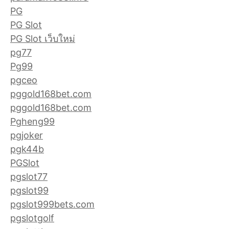
PG
PG Slot
PG Slot เว็บใหม่
pg77
Pg99
pgceo
pggold168bet.com
pggold168bet.com
Pgheng99
pgjoker
pgk44b
PGSlot
pgslot77
pgslot99
pgslot999bets.com
pgslotgolf