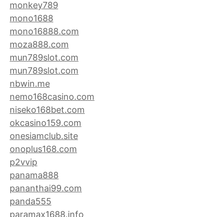
monkey789
mono1688
mono16888.com
moza888.com
mun789slot.com
mun789slot.com
nbwin.me
nemo168casino.com
niseko168bet.com
okcasino159.com
onesiamclub.site
onoplus168.com
p2vvip
panama888
pananthai99.com
panda555
paramax1688.info