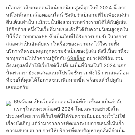
เมื่อกล่าวถึงเกมออนไลน์ยอดนิยมสูงที่สุดในปี 2024 นี้ อาจ
หนีไม่พ้นเกมสล็อตออนไลน์ ซึ่งนับว่าเป็นเกมที่ไม่เพียงแค่น่า
ตื่นเต้นเท่านั้น แม้กระนั้นยังสามารถสร้างรายได้ให้กับผู้เล่น
ได้อีกด้วย หนึ่งในเว็บที่มาแรงแล้วก็ได้รับความนิยมสูงสุดใน
ปีนี้ก็คือ temmax69 ซึ่งเป็นเว็บที่ได้รับการยอมรับในวงการ
สล็อตว่าเป็นอันดับแรกในเรื่องของความน่าไว้ใจรวมทั้ง
บริการที่ครอบคลุมทุกความจำเป็นของผู้เล่น ดังนี้เนื้อหานี้จะ
พาทุกท่านไปทำความรู้จักกับ
69สล็อต
อย่างพิถีพิถัน รวม
ถึงเหตุผลที่ทำให้เว็บไซต์นี้เปลี่ยนเป็นที่นิยมในปี 2024 นอก
นั้นพวกเรายังจะเสนอแนะโปรโมชั่นรวมทั้งวิธีการเล่นสล็อต
ที่ช่วยให้คุณได้โอกาสชนะเพิ่มมากขึ้น พร้อมแล้วไปดูกัน
เลยนะครับ!
69สล็อต เป็นเว็บสล็อตออนไลน์ที่ก้าวขึ้นมาเป็นลำดับ
แรกๆในแวดวงสล็อตปี 2024 โดยเฉพาะอย่างยิ่งใน
ประเทศไทย การที่เว็บไซต์นี้ได้รับความนิยมอย่างเร็วไม่ใช่
เรื่องบังเอิญ แต่ว่ามาจากการพัฒนาระบบการเล่นที่เน้นย้ำ
ความสบายสบาย การให้บริการที่ตอบปัญหาทุกสิ่งที่จำเป็น