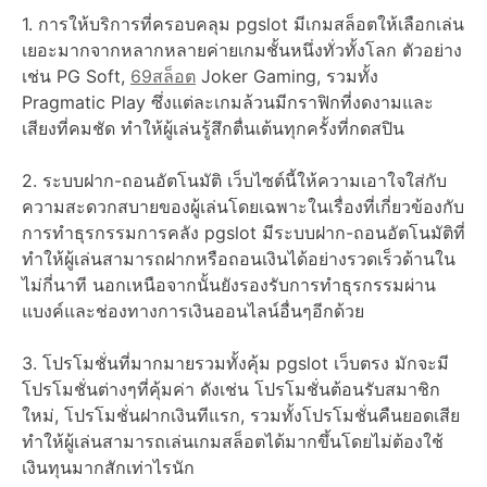
1. การให้บริการที่ครอบคลุม pgslot มีเกมสล็อตให้เลือกเล่น
เยอะมากจากหลากหลายค่ายเกมชั้นหนึ่งทั่วทั้งโลก ตัวอย่าง
เช่น PG Soft,
69สล็อต
Joker Gaming, รวมทั้ง
Pragmatic Play ซึ่งแต่ละเกมล้วนมีกราฟิกที่งดงามและ
เสียงที่คมชัด ทำให้ผู้เล่นรู้สึกตื่นเต้นทุกครั้งที่กดสปิน
2. ระบบฝาก-ถอนอัตโนมัติ เว็บไซต์นี้ให้ความเอาใจใส่กับ
ความสะดวกสบายของผู้เล่นโดยเฉพาะในเรื่องที่เกี่ยวข้องกับ
การทำธุรกรรมการคลัง pgslot มีระบบฝาก-ถอนอัตโนมัติที่
ทำให้ผู้เล่นสามารถฝากหรือถอนเงินได้อย่างรวดเร็วด้านใน
ไม่กี่นาที นอกเหนือจากนั้นยังรองรับการทำธุรกรรมผ่าน
แบงค์และช่องทางการเงินออนไลน์อื่นๆอีกด้วย
3. โปรโมชั่นที่มากมายรวมทั้งคุ้ม pgslot เว็บตรง มักจะมี
โปรโมชั่นต่างๆที่คุ้มค่า ดังเช่น โปรโมชั่นต้อนรับสมาชิก
ใหม่, โปรโมชั่นฝากเงินทีแรก, รวมทั้งโปรโมชั่นคืนยอดเสีย
ทำให้ผู้เล่นสามารถเล่นเกมสล็อตได้มากขึ้นโดยไม่ต้องใช้
เงินทุนมากสักเท่าไรนัก