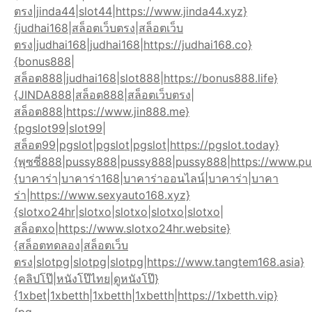
ตรง|jinda44|slot44|https://www.jinda44.xyz}
{judhai168|สล็อตเว็บตรง|สล็อตเว็บ
ตรง|judhai168|judhai168|https://judhai168.co}
{bonus888|
สล็อต888|judhai168|slot888|https://bonus888.life}
{JINDA888|สล็อต888|สล็อตเว็บตรง|
สล็อต888|https://www.jin888.me}
{pgslot99|slot99|
สล็อต99|pgslot|pgslot|pgslot|https://pgslot.today}
{พุซซี่888|pussy888|pussy888|pussy888|https://www.pu
{บาคาร่า|บาคาร่า168|บาคาร่าออนไลน์|บาคาร่า|บาคา
ร่า|https://www.sexyauto168.xyz}
{slotxo24hr|slotxo|slotxo|slotxo|slotxo|
สล็อตxo|https://www.slotxo24hr.website}
{สล็อตทดลอง|สล็อตเว็บ
ตรง|slotpg|slotpg|slotpg|https://www.tangtem168.asia}
{คลิปโป๊|หนังโป๊ไทย|ดูหนังโป๊}
{1xbet|1xbetth|1xbetth|1xbetth|https://1xbetth.vip}