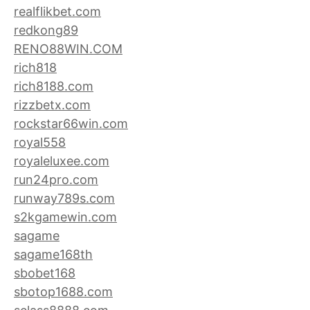
realflikbet.com
redkong89
RENO88WIN.COM
rich818
rich8188.com
rizzbetx.com
rockstar66win.com
royal558
royaleluxee.com
run24pro.com
runway789s.com
s2kgamewin.com
sagame
sagame168th
sbobet168
sbotop1688.com