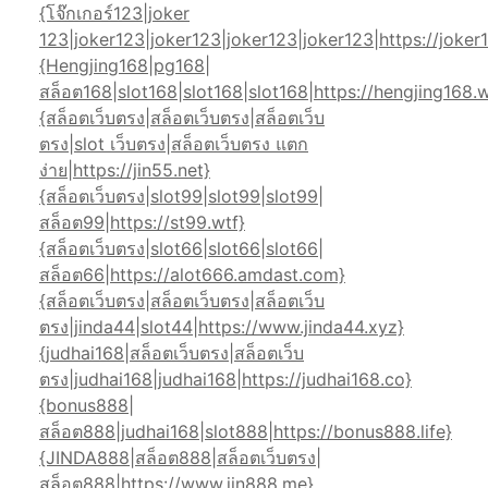
{โจ๊กเกอร์123|joker
123|joker123|joker123|joker123|joker123|https://joker
{Hengjing168|pg168|
สล็อต168|slot168|slot168|slot168|https://hengjing168.w
{สล็อตเว็บตรง|สล็อตเว็บตรง|สล็อตเว็บ
ตรง|slot เว็บตรง|สล็อตเว็บตรง แตก
ง่าย|https://jin55.net}
{สล็อตเว็บตรง|slot99|slot99|slot99|
สล็อต99|https://st99.wtf}
{สล็อตเว็บตรง|slot66|slot66|slot66|
สล็อต66|https://alot666.amdast.com}
{สล็อตเว็บตรง|สล็อตเว็บตรง|สล็อตเว็บ
ตรง|jinda44|slot44|https://www.jinda44.xyz}
{judhai168|สล็อตเว็บตรง|สล็อตเว็บ
ตรง|judhai168|judhai168|https://judhai168.co}
{bonus888|
สล็อต888|judhai168|slot888|https://bonus888.life}
{JINDA888|สล็อต888|สล็อตเว็บตรง|
สล็อต888|https://www.jin888.me}