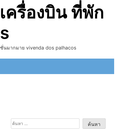
รื่องบิน ที่พัก
ls
ปรโมชั่นมากมาย vivenda dos palhacos
ค้นหา
สำหรับ: