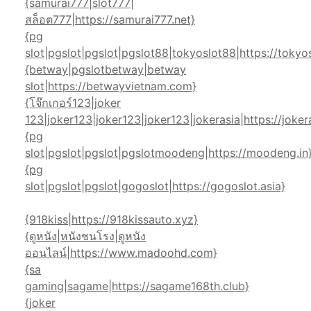
{samurai777|slot777|
สล็อต777|https://samurai777.net}
{pg
slot|pgslot|pgslot|pgslot88|tokyoslot88|https://toky
{betway|pgslotbetway|betway
slot|https://betwayvietnam.com}
{โจ๊กเกอร์123|joker
123|joker123|joker123|joker123|jokerasia|https://joker
{pg
slot|pgslot|pgslot|pgslotmoodeng|https://moodeng.in
{pg
slot|pgslot|pgslot|gogoslot|https://gogoslot.asia}
{918kiss|https://918kissauto.xyz}
{ดูหนัง|หนังชนโรง|ดูหนัง
ออนไลน์|https://www.madoohd.com}
{sa
gaming|sagame|https://sagame168th.club}
{joker