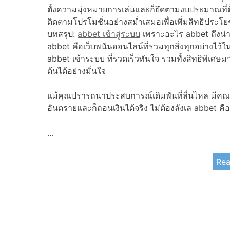
ตั้งความมุ่งหมายการเล่นและก็ยึดตามงบประมาณที่ตั
ติดตามโปรโมชั่นอย่างสม่ำเสมอเพื่อเพิ่มสิทธิประโย
บทสรุป:
abbet เข้าสู่ระบบ
เพราะอะไร abbet ถึงน่าเล่
abbet คือเว็บพนันออนไลน์ที่รวมทุกสิ่งทุกอย่างไว้
abbet เข้าระบบ ที่รวดเร็วทันใจ รวมทั้งสิทธิพิเศษมาก
ต้นได้อย่างมั่นใจ
แม้คุณปรารถนาประสบการณ์เดิมพันที่ลื่นไหล มีค
อันตรายและก็ถอนเงินได้จริง ไม่ต้องลังเล abbet 
…
Re