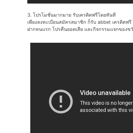
3. โปรโมชั่นมากมาย รับเครดิตฟรีโดยทันที
เพียงลงทะเบียนสมัครสมาชิก ก็รับ abbet เครดิตฟรี 
ฝากหนแรก โปรคืนยอดเสีย และกิจกรรมแจกของขวั