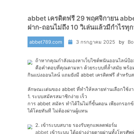
abbet เครดิตฟรี 29 พฤศจิกายน abb
ฝาก-ถอนไม่ถึง 10 วิเล่นแล้วมีกำไรทุ
abbet789.com
3 กรกฎาคม 2025
by
Bo
ถ้าหากคุณกำลังมองหาเว็บไซต์พนันออนไลน์ป้อม
คือคำตอบที่คุณตามหา ด้วยระบบที่ล้ำสมัย พร้อ
กินแบ่งออนไลน์ แถมยังมี abbet เครดิตฟรี สำหรับส
ลักษณะเด่นของ abbet ที่ทำให้หลายท่านเลือกใช้ง
1. ระบบสมัครสมาชิกง่าย เร็ว
การ abbet สมัคร ทำได้ในไม่กี่ขั้นตอน เพียงกรอกข้
ได้โดยทันที ไม่ต้องผ่านผู้แทน
2. เข้าระบบสบาย รองรับทุกแพลตฟอร์ม
abbet
เข้าระบบ ได้อย่างง่ายดายผ่านทั้งโทรศัพท์