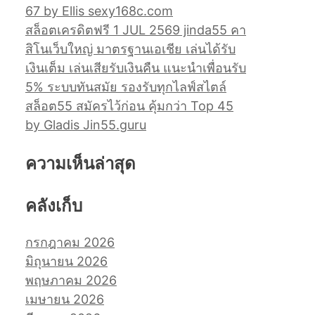
67 by Ellis sexy168c.com
สล็อตเครดิตฟรี 1 JUL 2569 jinda55 คา
สิโนเว็บใหญ่ มาตรฐานเอเชีย เล่นได้รับ
เงินเต็ม เล่นเสียรับเงินคืน แนะนำเพื่อนรับ
5% ระบบทันสมัย รองรับทุกไลฟ์สไตล์
สล็อต55 สมัครไว้ก่อน คุ้มกว่า Top 45
by Gladis Jin55.guru
ความเห็นล่าสุด
คลังเก็บ
กรกฎาคม 2026
มิถุนายน 2026
พฤษภาคม 2026
เมษายน 2026