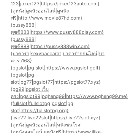
123|joker123|https://joker123auto.com}
{ดูหนัง|ดูหนังออนไลน์|ดูหนัง
ฟรี|http://www.movie87hd.com}
{pussy888|
พุซซี่888|https://www.pussy888play.com}
{pussy888|
พุซซี่888|https://pussy888win.com}
{บาคาร่า|sexybaccarat|บาคาร่าออนไลน์|บา
คาร่า168}
{pgslot|pg slot|https://www.pgslot.golf}
{pgslot|pg
slot|pg77|pgslot77|https://pgslot77.xyz}
{pg99|pgslot เว็บ
ตรง|pgslot99|pgheng99|https://www.pgheng99.me}
{fullslot|fullslotpg|pgslot|pg
slot|https://fullslotpg.org}
{live22|live22slot|https://live22slot.xyz}
{ดูหนัง|ดูหนังออนไลน์|หนังชนโรง}
{ดูหนังออนไลน์|ดูหนังฟรี|https://www.ilike-