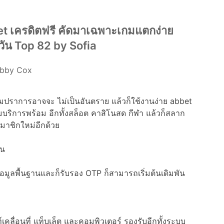
et เครดิตฟรี คัดมาเฉพาะเกมแตกง่าย
กวัน Top 82 by Sofia
bby Cox
ปราการอาจจะ ไม่เป็นอันตราย แล้วก็ใช้งานง่าย abbet
มบริการพร้อม อีกทั้งสล็อต คาสิโนสด กีฬา แล้วก็สลาก
มาชิกใหม่อีกด้วย
าน
อมูลพื้นฐานและก็รับรอง OTP ก็สามารถเริ่มต้นเดิมพัน
เคลื่อนที่ แท็บเล็ต และคอมพิวเตอร์ รองรับอีกทั้งระบบ