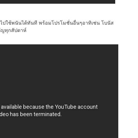
ไปใช้พนันได้ทันที พร้อมโปรโมชั่นอื่นๆอาทิเช่น โบนัส
ญทุกสัปดาห์