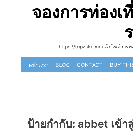
จองการท่องเที่
Skip
to
content
ร
https://tripzuki.com เว็บไซต์การท่
หน้าแรก
BLOG
CONTACT
BUY THI
ป้ายกำกับ:
abbet เข้าส