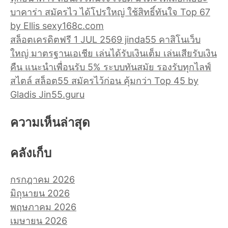
บาคาร่า สมัครไว ได้โปรใหญ่ ใช้สิทธิ์ทันใจ Top 67
by Ellis sexy168c.com
สล็อตเครดิตฟรี 1 JUL 2569 jinda55 คาสิโนเว็บ
ใหญ่ มาตรฐานเอเชีย เล่นได้รับเงินเต็ม เล่นเสียรับเงิน
คืน แนะนำเพื่อนรับ 5% ระบบทันสมัย รองรับทุกไลฟ์
สไตล์ สล็อต55 สมัครไว้ก่อน คุ้มกว่า Top 45 by
Gladis Jin55.guru
ความเห็นล่าสุด
คลังเก็บ
กรกฎาคม 2026
มิถุนายน 2026
พฤษภาคม 2026
เมษายน 2026