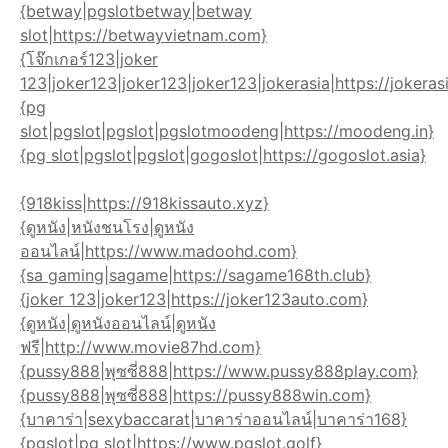
{betway|pgslotbetway|betway
slot|https://betwayvietnam.com}
{โจ๊กเกอร์123|joker
123|joker123|joker123|joker123|jokerasia|https://jokerasi
{pg
slot|pgslot|pgslot|pgslotmoodeng|https://moodeng.in}
{pg slot|pgslot|pgslot|gogoslot|https://gogoslot.asia}
{918kiss|https://918kissauto.xyz}
{ดูหนัง|หนังชนโรง|ดูหนัง
ออนไลน์|https://www.madoohd.com}
{sa gaming|sagame|https://sagame168th.club}
{joker 123|joker123|https://joker123auto.com}
{ดูหนัง|ดูหนังออนไลน์|ดูหนัง
ฟรี|http://www.movie87hd.com}
{pussy888|พุซซี่888|https://www.pussy888play.com}
{pussy888|พุซซี่888|https://pussy888win.com}
{บาคาร่า|sexybaccarat|บาคาร่าออนไลน์|บาคาร่า168}
{pgslot|pg slot|https://www.pgslot.golf}