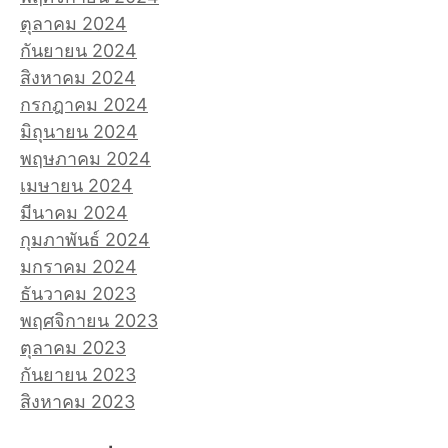
ตุลาคม 2024
กันยายน 2024
สิงหาคม 2024
กรกฎาคม 2024
มิถุนายน 2024
พฤษภาคม 2024
เมษายน 2024
มีนาคม 2024
กุมภาพันธ์ 2024
มกราคม 2024
ธันวาคม 2023
พฤศจิกายน 2023
ตุลาคม 2023
กันยายน 2023
สิงหาคม 2023