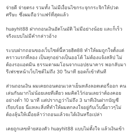
จ่ายดี จ่ายตรง รวมทั้ง ไม่มีเงื่อนไขกระจุกกระจิกให้ปวด
ศรีษะ ซึ่งผมถือว่าแฟร์ที่สุดแล้ว
huayhit88 ฝากถอนเงินอัตโนมัติ ไม่มีอย่างน้อย และก็เร็ว
จริงแบบไม่มีคำกล่าวอ้าง
ระบบฝากถอนของเว็บไซต์นี้หวยฮิต88 ทำให้ผมถูกใจตั้งแต่
คราวแรกที่ลอง เป็นทุกอย่างเป็นออโต้ ไม่ต้องแจ้งสลิป ไม่
ต้องรอแอดมิน ธรรมดาผมโอนจากแอปธนาคาร พอกลับมา
รีเฟรชหน้าเว็บไซต์ไม่ถึง 30 วินาที ยอดก็เข้าทันที
ส่วนถอนเงิน ผมเคยถอนตอนเวลาเย็นหลังลอตเตอรี่ออก คน
เล่นกันมากไม่น้อยเลยทีเดียว ผมคิดไว้ก่อนเลยว่าต้องคอย
อย่างต่ำ 10 นาที แต่ปรากฏว่าไม่ถึง 3 นาทีเงินฝากบัญชี
เรียบร้อย นี่แหละสิ่งที่ทำให้ผมตกลงใจอยู่กับเว็บนี้ยาวๆไม่
ต้องลุ้นให้เมื่อยล้าว่าถอนแล้วจะได้เงินหรือเปล่า
เคยถูกเลขท้ายสองตัว huayhit88 แบบไม่ตั้งใจ แล้วเงินเข้า