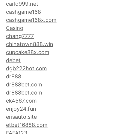
carlo999.net
cashgame168
cashgame168x.com
Casino
chang7777
chinatown888.win
cupcake88x.com
debet
dgb222hot.com
dr888
dr888bet.com
dr888bet.com
ek4567.com
enjoy24.fun
erisauto.site
etbet16888.com
FAFA123