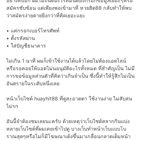
อย่างที่บอก ผมไม่ถนัดอะไรที่มันต้องกรอกข้อมูลเยอะๆหรือ
สมัครซับซ้อน แต่เพียงพอเข้ามาที่ หวยฮิต88 กลับทำให้พบ
ว่าสมัครง่ายดายยิ่งกว่าที่คิดเยอะแยะ
• แค่กรอกเบอร์โทรศัพท์
• ตั้งรหัสผ่าน
• ใส่บัญชีธนาคาร
ไม่เกิน 1 นาที ผมก็เข้าใช้งานได้แล้วโดยไม่ต้องแอดไลน์
หรือรอคอยให้แอดไม่นอนุมัติอะไรทั้งหมด ที่สำคัญเป็น ไม่มี
การขอข้อมูลส่วนตัวที่คิดว่าเกินจำเป็น ซึ่งนี้ทำให้รู้สึกไม่เป็น
อันตรายในระดับหนึ่งเลย
หน้าเว็บไซต์ huayhit88 ที่ดูสะอาดตา ใช้งานง่าย ไม่สับสน
ไม่รก
อันนี้จำต้องชมเลยนะครับ ด้วยเหตุว่าเว็บไซต์สลากกินแบ่ง
หลายเว็บไซต์ที่ผมเคยเข้าไปดู บางเว็บทำหน้าเว็บแบบโบ
ราณสุดๆหรือไม่ก็มีโฆษณาเด้งขึ้นมาเกลื่อนกลาดเต็มหน้า