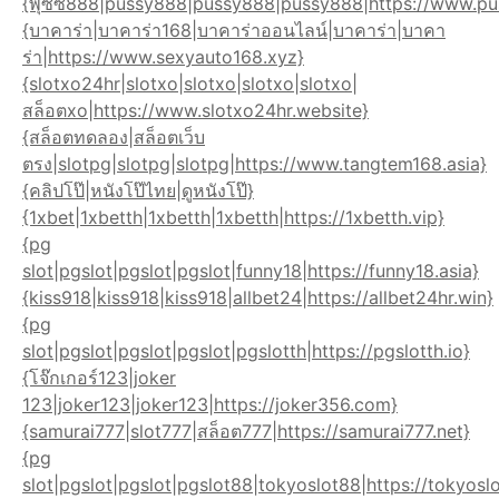
{พุซซี่888|pussy888|pussy888|pussy888|https://www.pu
{บาคาร่า|บาคาร่า168|บาคาร่าออนไลน์|บาคาร่า|บาคา
ร่า|https://www.sexyauto168.xyz}
{slotxo24hr|slotxo|slotxo|slotxo|slotxo|
สล็อตxo|https://www.slotxo24hr.website}
{สล็อตทดลอง|สล็อตเว็บ
ตรง|slotpg|slotpg|slotpg|https://www.tangtem168.asia}
{คลิปโป๊|หนังโป๊ไทย|ดูหนังโป๊}
{1xbet|1xbetth|1xbetth|1xbetth|https://1xbetth.vip}
{pg
slot|pgslot|pgslot|pgslot|funny18|https://funny18.asia}
{kiss918|kiss918|kiss918|allbet24|https://allbet24hr.win}
{pg
slot|pgslot|pgslot|pgslot|pgslotth|https://pgslotth.io}
{โจ๊กเกอร์123|joker
123|joker123|joker123|https://joker356.com}
{samurai777|slot777|สล็อต777|https://samurai777.net}
{pg
slot|pgslot|pgslot|pgslot88|tokyoslot88|https://tokyos