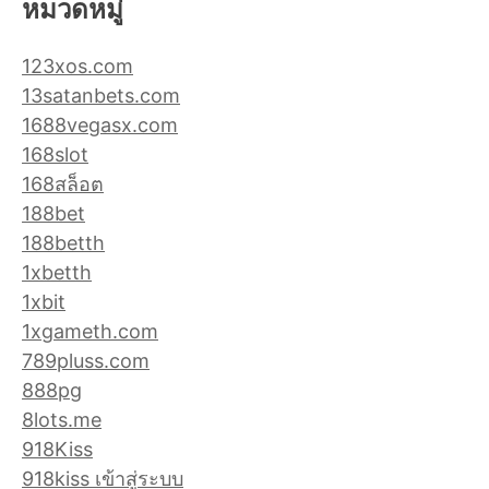
หมวดหมู่
123xos.com
13satanbets.com
1688vegasx.com
168slot
168สล็อต
188bet
188betth
1xbetth
1xbit
1xgameth.com
789pluss.com
888pg
8lots.me
918Kiss
918kiss เข้าสู่ระบบ