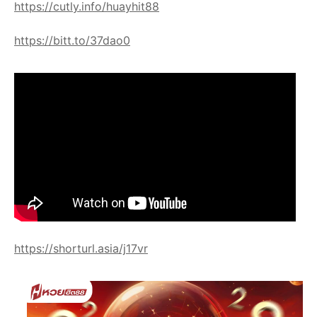
https://cutly.info/huayhit88
https://bitt.to/37dao0
https://shorturl.asia/j17vr