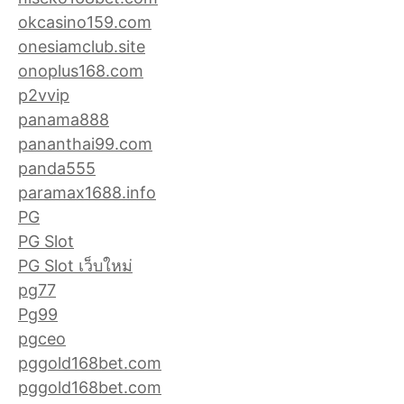
okcasino159.com
onesiamclub.site
onoplus168.com
p2vvip
panama888
pananthai99.com
panda555
paramax1688.info
PG
PG Slot
PG Slot เว็บใหม่
pg77
Pg99
pgceo
pggold168bet.com
pggold168bet.com