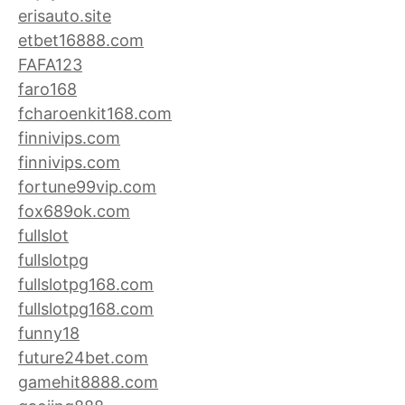
erisauto.site
etbet16888.com
FAFA123
faro168
fcharoenkit168.com
finnivips.com
finnivips.com
fortune99vip.com
fox689ok.com
fullslot
fullslotpg
fullslotpg168.com
fullslotpg168.com
funny18
future24bet.com
gamehit8888.com