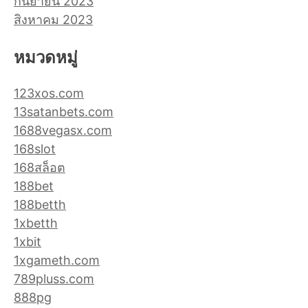
กันยายน 2023
สิงหาคม 2023
หมวดหมู่
123xos.com
13satanbets.com
1688vegasx.com
168slot
168สล็อต
188bet
188betth
1xbetth
1xbit
1xgameth.com
789pluss.com
888pg