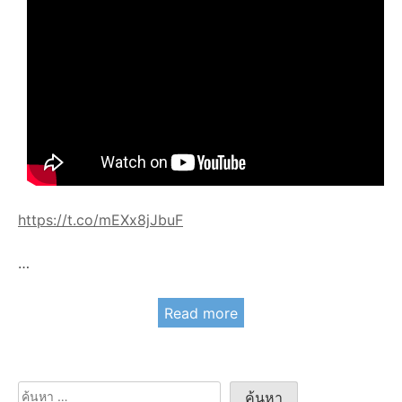
https://t.co/mEXx8jJbuF
…
Read more
ค้นหา