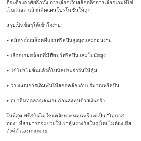
ดีจะต้องอาศัยอีกทั้ง การเลือกเว็บสล็อตดีๆการเลือกเกมที่ใช่
เว็บสล็อต
แล้วก็คิดแผนโปรโมชั่นให้ถูก
สรุปเป็นข้อๆให้เข้าใจง่าย:
• สมัครเว็บสล็อตที่แจกฟรีสปินสูงสุดและถอนง่าย
• เลือกเกมสล็อตที่มีฟีพบร์ฟรีสปินและโบนัสสูง
• ใช้โปรโมชั่นแล้วก็โบนัสประจำวันให้คุ้ม
• วางแผนการเดิมพันให้สอดคล้องกับปริมาณฟรีสปิน
• อย่าลืมทดลองเล่นเกมก่อนลงทุนด้วยเงินจริง
ในที่สุด ฟรีสปินไม่ใช่แค่จังหวะหมุนฟรี แต่เป็น “โอกาส
ทอง” ที่สามารถจะช่วยให้เราลุ้นรางวัลใหญ่โดยไม่ต้องเสีย
ตังค์ตัวเองมากมาย