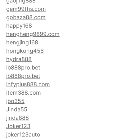
gaojing888
gem99ths.com
gobaza88.com
happy168
hengheng9899.com
hengjing168
hongkong456
hydra888
ib888pro.bet
ib888pro.bet
infyplus888.com
item388.com
jbo355
Jinda55
jinda888
Joker123
joker123auto