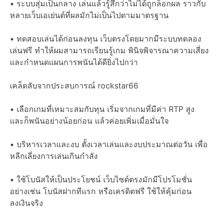
• ระบบสุ่มเป็นกลาง เล่นแล้วรู้สึกว่าไม่ได้ถูกล็อกผล ราวกับ
หลายเว็บเอเย่นต์ที่ผลมักไม่เป็นไปตามมาตรฐาน
• ทดสอบเล่นได้ก่อนลงทุน เว็บตรงโดยมากมีระบบทดลอง
เล่นฟรี ทำให้ผมสามารถเรียนรู้เกม พินิจพิจารณาความเสี่ยง
และกำหนดแผนการพนันได้ดียิ่งไปกว่า
เคล็ดลับจากประสบการณ์ rockstar66
• เลือกเกมที่เหมาะสมกับทุน เริ่มจากเกมที่มีค่า RTP สูง
และก็พนันอย่างน้อยก่อน แล้วค่อยเพิ่มเมื่อมั่นใจ
• บริหารเวลาและงบ ตั้งเวลาเล่นและงบประมาณต่อวัน เพื่อ
หลีกเลี่ยงการเล่นเกินกำลัง
• ใช้โบนัสให้เป็นประโยชน์ เว็บไซต์ตรงมักมีโปรโมชั่น
อย่างเช่น โบนัสฝากทีแรก หรือเครดิตฟรี ใช้ให้คุ้มก่อน
ลงเงินจริง