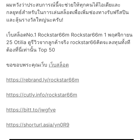
ผมหวังว่าประสบการณ์นี้จะช่วยให้ทุกคนได้ไอเดียและ
กลยุทธ์สำหรับในการเล่นสล็อตเพื่อเพิ่มช่องทางรับฟรีสปิน
และลุ้นรางวัลใหญ่นะครับ!
เว็บสล็อตNo.1 Rockstar66m Rockstar66m 1 พฤศจิกายน
25 Otilia ดูรีวิวจากลูกค้าจริง rockstar66คิดจะลงทุนทั้งที
ต้องที่นี่เท่านั้น Top 50
ขอขอบพระคุณเว็บ
เว็บสล็อต
https://rebrand.ly/rockstar66m
https://cutly.info/rockstar66m
https://bitt.to/jwgfve
https://shorturl.asia/yn0R9