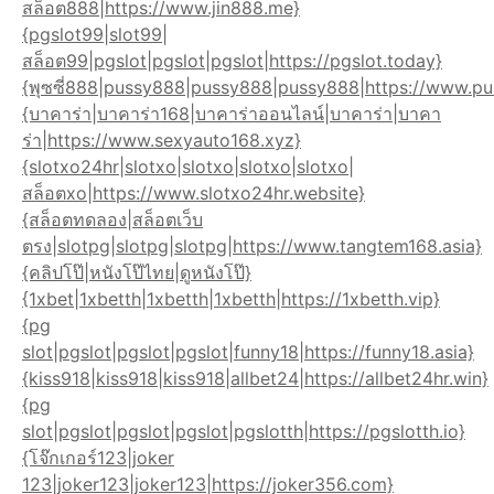
สล็อต888|https://www.jin888.me}
{pgslot99|slot99|
สล็อต99|pgslot|pgslot|pgslot|https://pgslot.today}
{พุซซี่888|pussy888|pussy888|pussy888|https://www.pu
{บาคาร่า|บาคาร่า168|บาคาร่าออนไลน์|บาคาร่า|บาคา
ร่า|https://www.sexyauto168.xyz}
{slotxo24hr|slotxo|slotxo|slotxo|slotxo|
สล็อตxo|https://www.slotxo24hr.website}
{สล็อตทดลอง|สล็อตเว็บ
ตรง|slotpg|slotpg|slotpg|https://www.tangtem168.asia}
{คลิปโป๊|หนังโป๊ไทย|ดูหนังโป๊}
{1xbet|1xbetth|1xbetth|1xbetth|https://1xbetth.vip}
{pg
slot|pgslot|pgslot|pgslot|funny18|https://funny18.asia}
{kiss918|kiss918|kiss918|allbet24|https://allbet24hr.win}
{pg
slot|pgslot|pgslot|pgslot|pgslotth|https://pgslotth.io}
{โจ๊กเกอร์123|joker
123|joker123|joker123|https://joker356.com}