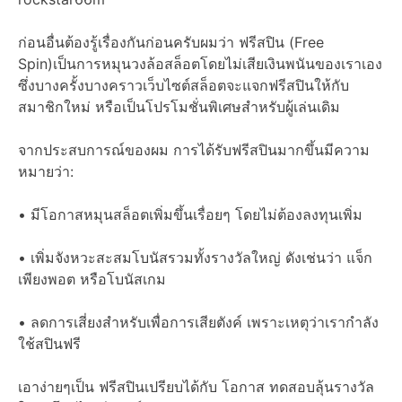
ก่อนอื่นต้องรู้เรื่องกันก่อนครับผมว่า ฟรีสปิน (Free
Spin)เป็นการหมุนวงล้อสล็อตโดยไม่เสียเงินพนันของเราเอง
ซึ่งบางครั้งบางคราวเว็บไซต์สล็อตจะแจกฟรีสปินให้กับ
สมาชิกใหม่ หรือเป็นโปรโมชั่นพิเศษสำหรับผู้เล่นเดิม
จากประสบการณ์ของผม การได้รับฟรีสปินมากขึ้นมีความ
หมายว่า:
• มีโอกาสหมุนสล็อตเพิ่มขึ้นเรื่อยๆ โดยไม่ต้องลงทุนเพิ่ม
• เพิ่มจังหวะสะสมโบนัสรวมทั้งรางวัลใหญ่ ดังเช่นว่า แจ็ก
เพียงพอต หรือโบนัสเกม
• ลดการเสี่ยงสำหรับเพื่อการเสียตังค์ เพราะเหตุว่าเรากำลัง
ใช้สปินฟรี
เอาง่ายๆเป็น ฟรีสปินเปรียบได้กับ โอกาส ทดสอบลุ้นรางวัล