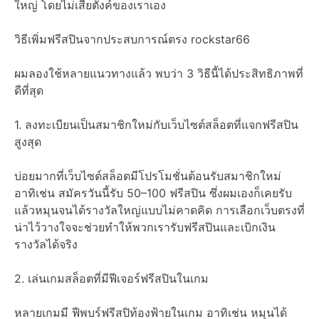
ใหญ่ โดยไม่เสียตังค์ของเราเอง
วิธีเพิ่มฟรีสปินจากประสบการณ์ตรง rockstar66
ผมลองใช้หลายแนวทางแล้ว พบว่า 3 วิธีนี้ได้ประสิทธิภาพที่
ดีที่สุด
1. ลงทะเบียนเป็นสมาชิกใหม่กับเว็บไซต์สล็อตที่แจกฟรีสปิน
สูงสุด
บ่อยมากที่เว็บไซต์สล็อตมีโปรโมชั่นต้อนรับสมาชิกใหม่
อาทิเช่น สมัครวันนี้รับ 50–100 ฟรีสปิน ซึ่งผมเองก็เคยรับ
แล้วหมุนจนได้รางวัลใหญ่แบบไม่คาดคิด การเลือกเว็บตรงที่
น่าไว้วางใจจะช่วยทำให้พวกเรารับฟรีสปินและเบิกเงิน
รางวัลได้จริง
2. เล่นเกมสล็อตที่มีฟีเจอร์ฟรีสปินในเกม
หลายเกมมี ฟีพบร์ฟรีสปิท้องฟ้ายในเกม อาทิเช่น หมุนได้