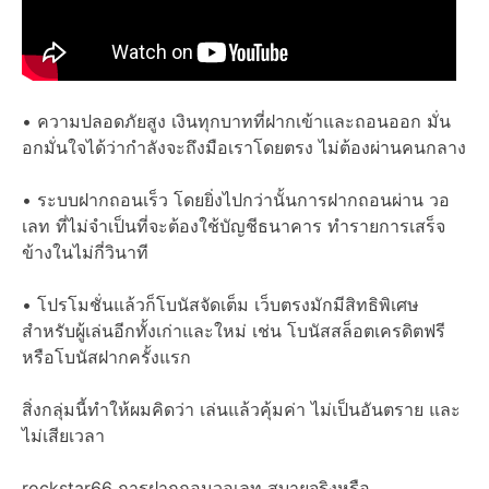
• ความปลอดภัยสูง เงินทุกบาทที่ฝากเข้าและถอนออก มั่น
อกมั่นใจได้ว่ากำลังจะถึงมือเราโดยตรง ไม่ต้องผ่านคนกลาง
• ระบบฝากถอนเร็ว โดยยิ่งไปกว่านั้นการฝากถอนผ่าน วอ
เลท ที่ไม่จำเป็นที่จะต้องใช้บัญชีธนาคาร ทำรายการเสร็จ
ข้างในไม่กี่วินาที
• โปรโมชั่นแล้วก็โบนัสจัดเต็ม เว็บตรงมักมีสิทธิพิเศษ
สำหรับผู้เล่นอีกทั้งเก่าและใหม่ เช่น โบนัสสล็อตเครดิตฟรี
หรือโบนัสฝากครั้งแรก
สิ่งกลุ่มนี้ทำให้ผมคิดว่า เล่นแล้วคุ้มค่า ไม่เป็นอันตราย และ
ไม่เสียเวลา
rockstar66 การฝากถอนวอเลท สบายจริงหรือ