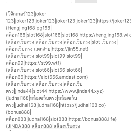
สำหรับ:
{โจ๊กเกอร์123|joker
123|joker123|joker123|joker123|joker123|https://joker12
{Hengjing168|pg168|
สล็อต168|slot168|slot168|slot168|https://hengjing168.wik
{สล็อตเว็บตรง|สล็อตเว็บตรง|สล็อตเว็บตรง|slot เว็บตรง|
สล็อตเว็บตรง แตกง่าย|https://jin55.net}
{สล็อตเว็บตรง|slot99|slot99|slot99|
สล็อต99|https://st99.wtf}
{สล็อตเว็บตรง|slot66|slot66|slot66|
สล็อต66|https://alot666.amdast.com}
{สล็อตเว็บตรง|สล็อตเว็บตรง|สล็อตเว็บ
ตรง|jinda44|slot44|https://www.jinda44.xyz}
{judhai168|สล็อตเว็บตรง|สล็อตเว็บ
ตรง|judhai168|judhai168|https://judhai168.co}
{bonus888|
สล็อต888|judhai168|slot888|https://bonus888.life}
{JINDA888|สล็อต888|สล็อตเว็บตรง|