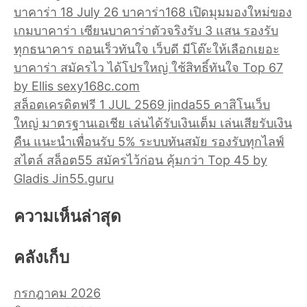
บาคาร่า 18 July 26 บาคาร่า168 เปิดมุมมองใหม่ของ
เกมบาคาร่า เซียนบาคาร่าตัวจริงรับ 3 แสน รองรับ
ทุกธนาคาร ถอนเร็วทันใจ เว็บดี มีโต๊ะให้เลือกเยอะ
บาคาร่า สมัครไว ได้โปรใหญ่ ใช้สิทธิ์ทันใจ Top 67
by Ellis sexy168c.com
สล็อตเครดิตฟรี 1 JUL 2569 jinda55 คาสิโนเว็บ
ใหญ่ มาตรฐานเอเชีย เล่นได้รับเงินเต็ม เล่นเสียรับเงิน
คืน แนะนำเพื่อนรับ 5% ระบบทันสมัย รองรับทุกไลฟ์
สไตล์ สล็อต55 สมัครไว้ก่อน คุ้มกว่า Top 45 by
Gladis Jin55.guru
ความเห็นล่าสุด
คลังเก็บ
กรกฎาคม 2026