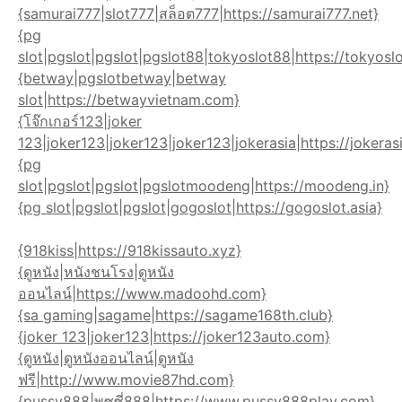
{samurai777|slot777|สล็อต777|https://samurai777.net}
{pg
slot|pgslot|pgslot|pgslot88|tokyoslot88|https://tokyos
{betway|pgslotbetway|betway
slot|https://betwayvietnam.com}
{โจ๊กเกอร์123|joker
123|joker123|joker123|joker123|jokerasia|https://jokerasi
{pg
slot|pgslot|pgslot|pgslotmoodeng|https://moodeng.in}
{pg slot|pgslot|pgslot|gogoslot|https://gogoslot.asia}
{918kiss|https://918kissauto.xyz}
{ดูหนัง|หนังชนโรง|ดูหนัง
ออนไลน์|https://www.madoohd.com}
{sa gaming|sagame|https://sagame168th.club}
{joker 123|joker123|https://joker123auto.com}
{ดูหนัง|ดูหนังออนไลน์|ดูหนัง
ฟรี|http://www.movie87hd.com}
{pussy888|พุซซี่888|https://www.pussy888play.com}